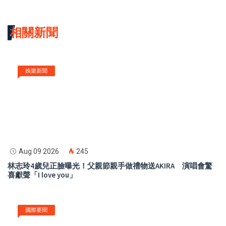
相關新聞
娛樂新聞
Aug 09 2026
245
林志玲4歲兒正臉曝光！父親節親手做禮物送AKIRA 演唱會驚
喜獻聲「I love you」
國際要聞