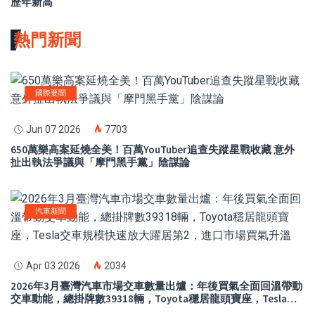
歷年新高
熱門新聞
國際要聞
Jun 07 2026
7703
650萬樂高案延燒全美！百萬YouTuber追查失蹤星戰收藏 意外
扯出執法爭議與「摩門黑手黨」陰謀論
汽車新聞
Apr 03 2026
2034
2026年3月臺灣汽車市場交車數量出爐：年後買氣全面回溫帶動
交車動能，總掛牌數39318輛，Toyota穩居龍頭寶座，Tesla交
車規模快速放大躍居第2，進口市場買氣升溫