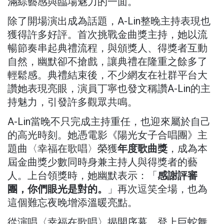
滿綜藝感與臨場魅力的一面。
除了開場演出成為話題，A-Lin整晚主持表現也
獲得許多好評。首次挑戰金曲獎主持，她以流
暢節奏串起典禮流程，與頒獎人、得獎者互動
自然，幽默卻不搶戲，讓典禮在隆重之餘多了
輕鬆感。典禮結束後，不少網友在社群平台大
讚她表現亮眼，演員丁寧也發文稱讚A-Lin的主
持魅力，引發許多觀眾共鳴。
A-Lin當晚不只完成主持重任，也迎來屬於自己
的高光時刻。她憑電影《陽光女子合唱團》主
題曲〈幸福在歌唱〉榮獲
，成為本
年度歌曲獎
屆金曲獎少數同時身兼主持人與得獎者的藝
人。上台領獎時，她幽默表示：「
感謝評審
」再次逗笑全場，也為
團，你們眼光是對的。
這個難忘夜晚增添溫暖亮點。
從演唱〈幸福在歌唱〉揭開序幕、登上巨蛇舞