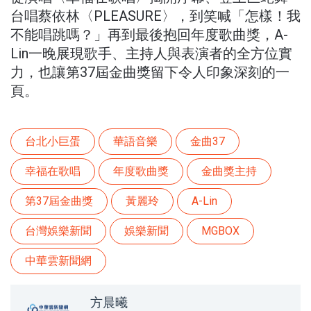
台唱蔡依林〈PLEASURE〉，到笑喊「怎樣！我
不能唱跳嗎？」再到最後抱回年度歌曲獎，A-
Lin一晚展現歌手、主持人與表演者的全方位實
力，也讓第37屆金曲獎留下令人印象深刻的一
頁。
台北小巨蛋
華語音樂
金曲37
幸福在歌唱
年度歌曲獎
金曲獎主持
第37屆金曲獎
黃麗玲
A-Lin
台灣娛樂新聞
娛樂新聞
MGBOX
中華雲新聞網
方晨曦