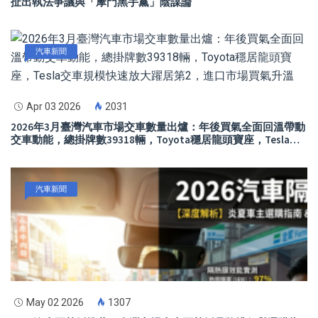
扯出執法爭議與「摩門黑手黨」陰謀論
汽車新聞
Apr 03 2026
2031
2026年3月臺灣汽車市場交車數量出爐：年後買氣全面回溫帶動
交車動能，總掛牌數39318輛，Toyota穩居龍頭寶座，Tesla交
車規模快速放大躍居第2，進口市場買氣升溫
汽車新聞
May 02 2026
1307