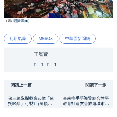
（圖
/
翻攝畫面）
瓦斯氣爆
MGBOX
中華雲新聞網
王智萱
閱讀上一篇
閱讀下一步
保三總隊攔截逾20億「依
臺南推手語導覽結合性平
托咪酯」可製1百萬顆喪
教育打造友善旅遊城市
屍煙彈
7名專業導覽員正式上線
提升無障礙觀光服務