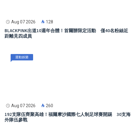
Aug 07 2026
128
BLACKPINK出道10週年合體！首爾辦限定活動 僅40名粉絲近
距離見四成員
運動娛樂
Aug 07 2026
260
192支隊伍齊聚高雄！福爾摩沙國際七人制足球賽開踢 30支海
外隊伍參戰