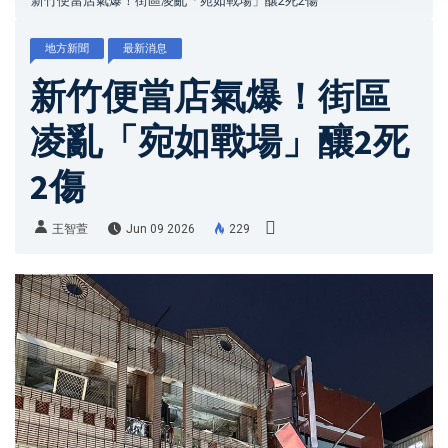
新竹便當店氣爆！街區凌亂「宛如戰場」釀2死2傷
地方新聞
最新消息
新竹便當店氣爆！街區
凌亂「宛如戰場」釀2死
2傷
王智萱
Jun 09 2026
229