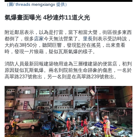
（圖
/ threads
mengxiangx
提供）
氣爆畫面曝光
秒連炸
道火光
4
11
附近鄰居表示，以為是打雷，當下相當大聲，街區很多東西
都倒了，很多
店家
今天無法營業了。
里長
則表示受訪時說，
大約在
時
分，聽聞巨響，發現監控在搖晃，出來查看
3
50
時，發現一片狼藉，疑似瓦斯氣爆的樣子。
消防人員最新回報建築物用途為三層樓建築的便當店，初判
原因疑似瓦斯氣爆。兩名到院前無生命跡象的傷患，一名於
高翠路
號救出，另一名則是在高翠路
號救出。
237
239