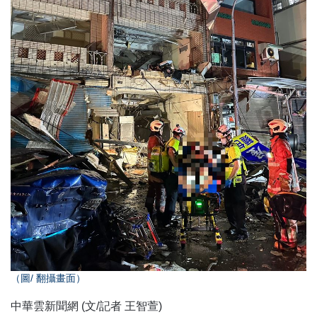
（圖
/
翻攝畫面）
中華雲新聞網
文
記者
王智萱
(
/
)