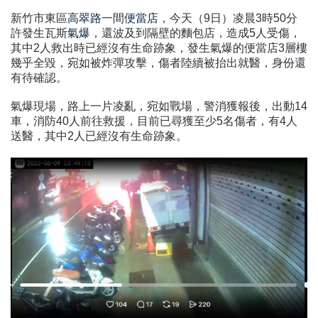
新竹市東區
高翠路
一間
便當店
，今天（
日）凌晨
時
分
9
3
50
許發生瓦斯
氣爆
，還波及到隔壁的麵包店，造成
人受傷，
5
其中
2
人救出時已經沒有生命跡象，發生氣爆的便當店
3
層樓
幾乎全毀，宛如被炸彈攻擊，傷者陸續被抬出就醫，身份還
有待確認。
氣爆現場，路上一片凌亂，宛如戰場，警消獲報後，出動
14
車，消防
人前往救援，目前已尋獲至少
名傷者，有
人
40
5
4
送醫，其中
2
人已經沒有生命跡象。