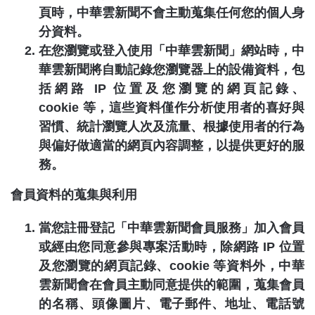
頁時，
中華雲新聞
不會主動蒐集任何您的個人身
分資料。
在您瀏覽或登入使用「
中華雲新聞
」網站時，
中
華雲新聞
將自動記錄您瀏覽器上的設備資料，包
括網路
IP
位置及您瀏覽的網頁記錄、
cookie
等，這些資料僅作分析使用者的喜好與
習慣、統計瀏覽人次及流量、根據使用者的行為
與偏好做適當的網頁內容調整，以提供更好的服
務。
會員資料的蒐集與利用
當您註冊登記「
中華雲新聞
會員服務」加入會員
或經由您同意參與專案活動時，除網路
IP
位置
及您瀏覽的網頁記錄、
cookie
等資料外，
中華
雲新聞
會在會員主動同意提供的範圍，蒐集會員
的名稱、頭像圖片、電子郵件、地址、電話號