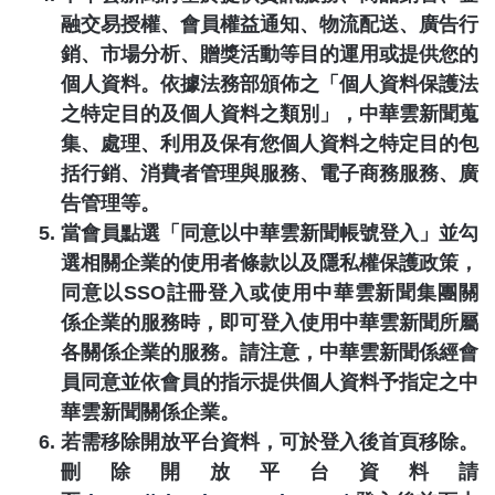
融交易授權、會員權益通知、物流配送、廣告行
銷、市場分析、贈獎活動等目的運用或提供您的
個人資料。依據法務部頒佈之「個人資料保護法
之特定目的及個人資料之類別」，
中華雲新聞
蒐
集、處理、利用及保有您個人資料之特定目的包
括行銷、消費者管理與服務、電子商務服務、廣
告管理等。
當會員點選「同意以
中華雲新聞
帳號登入」並勾
選相關企業的使用者條款以及隱私權保護政策，
同意以
SSO
註冊登入或使用
中華雲新聞
集團關
係企業的服務時，即可登入使用
中華雲新聞
所屬
各關係企業的服務。請注意，
中華雲新聞
係經會
員同意並依會員的指示提供個人資料予指定之
中
華雲新聞
關係企業。
若需移除開放平台資料，可於登入後首頁移除。
刪除開放平台資料請