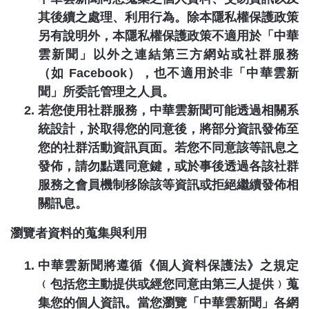
其後續之處理、利用行為。除本隱私權保護政策
另有說明外，本隱私權保護政策不適用於「
中華
雲新聞
」以外之連結第三方網站或社群服務
（如
Facebook
），也不適用於非「
中華雲新
聞
」所委託管理之人員。
若您使用社群服務，
中華雲新聞
可能透過相關系
統設計，於取得您的同意後，將部分資訊發佈至
您的社群活動資訊頁面。若您不同意該等訊息之
發佈，請勿點選同意鍵，或於事後透過各該社群
服務之會員機制移除該等資訊或拒絕繼續發佈相
關訊息。
瀏覽者資料的蒐集與利用
中華雲新聞
將遵循《個人資料保護法》之規定
﹙包括您主動提供或經您同意由第三人提供﹚蒐
集您的個人資訊。當您瀏覽「
中華雲新聞
」各網