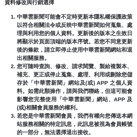
資料修改與行銷選擇
中華雲新聞
可能會不定時更新本隱私權保護政策
以符合相關法令或反映
中華雲新聞
如何蒐集、處
理與利用您的個人資料。更新後的版本之生效日
將顯示於頁面頂端的版本序號。若您不同意更新
後的條款，請立即停止使用
中華雲新聞
網站和退
出相關服務。
您可隨時查詢、修改、請求閱覽、製給複製本、
補充、更正或停止蒐集、處理、利用或刪除您儲
存於「
中華雲新聞
」網站及
(
或
) APP
之個人資
料。如需此類操作，請與我們聯絡，但這可能會
影響您完整使用「
中華雲新聞
」網站、
APP
及
(
或
)
相關會員服務的權利。
若您是
中華雲新聞
會員，我們有權向您傳送本網
站服務相關的特定訊息，此訊息被視為會員帳號
的一部分，無法選擇退出接收。