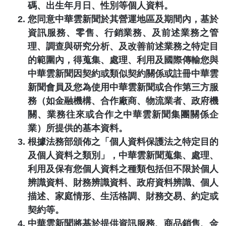
碼、出生年月日、性別等個人資料。
您同意
中華雲新聞
於其營運地區及期間內，基於
資訊服務、零售、行銷業務、及前述業務之管
理、調查與研究分析、及改善前述業務之特定目
的範圍內，得蒐集、處理、利用及國際傳輸您與
中華雲新聞
因契約或類似契約關係或註冊
中華雲
新聞
會員及您為使用
中華雲新聞
或合作第三方服
務（如金融機構、合作廠商、物流業者、政府機
關、業務往來或合作之
中華雲新聞
集團關係企
業）所提供的基本資料。
根據法務部頒佈之「個人資料保護法之特定目的
及個人資料之類別」，
中華雲新聞
蒐集、處理、
利用及保有您個人資料之種類包括但不限於個人
辨識資料、財務辨識資料、政府資料辨識、個人
描述、家庭情形、生活格調、財務交易、約定或
契約等。
中華雲新聞
將基於提供資訊服務、商品銷售、金