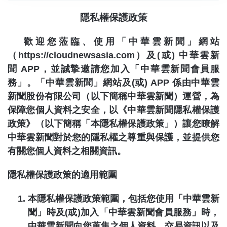
隱私權保護政策
歡迎您蒞臨、使用「中華雲新聞」網站
（
https://cloudnewsasia.com
）及
(
或
)
中華雲新
聞
APP
，並誠摯邀請您加入「中華雲新聞會員服
務」。「中華雲新聞」網站及
(
或
) APP
係由中華雲
新聞股份有限公司（以下簡稱中華雲新聞）運營，為
保障您個人資料之安全，以《中華雲新聞隱私權保護
政策》（以下簡稱「本隱私權保護政策」）讓您瞭解
中華雲新聞對於您的隱私權之尊重與保護，並提供您
有關您個人資料之相關資訊。
隱私權保護政策的適用範圍
本隱私權保護政策範圍，包括您使用「
中華雲新
聞
」時及
(
或
)
加入「
中華雲新聞
會員服務」時，
中華雲新聞
向您蒐集之個人資料、交易資訊以及