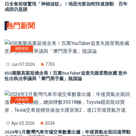
日全食前後驚現「神秘波紋」！地面光影如蛇快速游動 百年
成因仍是謎
熱門新聞
國際要聞
Jun 07 2026
7705
650萬樂高案延燒全美！百萬YouTuber追查失蹤星戰收藏 意外
扯出執法爭議與「摩門黑手黨」陰謀論
汽車新聞
Apr 03 2026
2034
2026年3月臺灣汽車市場交車數量出爐：年後買氣全面回溫帶動