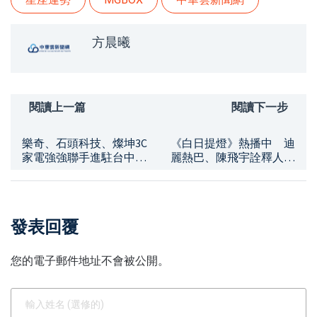
方晨曦
閱讀上一篇
閱讀下一步
樂奇、石頭科技、燦坤3C
《白日提燈》熱播中 迪
家電強強聯手進駐台中
麗熱巴、陳飛宇詮釋人鬼
LaLaport
情感引關注
發表回覆
您的電子郵件地址不會被公開。