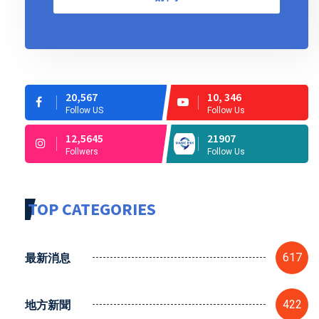
20,567
10, 346
Follow US
Follow Us
12,5645
21907
Follwers
Follow Us
TOP CATEGORIES
最新消息
617
地方新聞
422