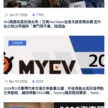
Jun 07 2026
7703
650萬樂高案延燒全美！百萬YouTuber追查失蹤星戰收藏 意外
扯出執法爭議與「摩門黑手黨」陰謀論
汽車新聞
Apr 03 2026
2033
2026年3月臺灣汽車市場交車數量出爐：年後買氣全面回溫帶動
交車動能，總掛牌數39318輛，Toyota穩居龍頭寶座，Tesla交
車規模快速放大躍居第2，進口市場買氣升溫