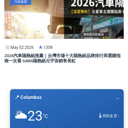
汽車新聞
May 02 2026
1308
2026汽車隔熱紙推薦｜台灣市場十大隔熱紙品牌排行與選購指
南一次看 GAMA隔熱紙元宇宙銷售長虹
📍 Columbus
...
23
🌥️
°C
🌡️ 局部多雲 ›