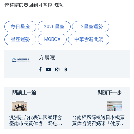
使整體節奏回到可掌控狀態。
每日星座
2026星座
12星座運勢
星座運勢
MGBOX
中華雲新聞網
方晨曦
閱讀上一篇
閱讀下一步
台南婦癌篩檢送日本機票
澳洲駐台代表馮國斌拜會
黃偉哲號召媽咪「健康出
臺南市長黃偉哲 聚焦深
航」
化多元領域合作交流布局