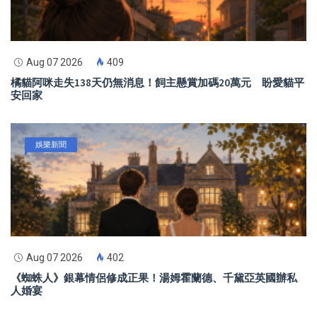
Aug 07 2026
409
橘貓阿咪走失138天仍無消息！飼主懸賞加碼20萬元 盼愛貓平
安回家
娛樂新聞
Aug 07 2026
402
《蜘蛛人》銀幕情侶修成正果！湯姆霍蘭德、千黛亞英國辦私
人婚宴