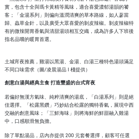
實，包含十全與瑪卡黃精等風味，適合喜愛濃郁湯韻的饕
客；「金湯系列」則偏向溫潤清爽的草本路線，如人蔘當
歸、蟲草金針，以及廣受大眾喜愛的剝皮辣椒。剝皮辣椒特
有的微辣開胃香氣與清甜湯頭相互交織，成為許多人下班後
指名品嚐的暖胃首選。
土城宵夜推薦，雞湯以黑湯、金湯、白湯三種特色湯頭滿足
不同口味需求（圖/凌晨湯品 I 棧提供）
創意白湯與經典主食 打造豐盛的台式宵夜
若偏好無漢方氣味、純粹清爽的湯底，「白湯系列」則是絕
佳選擇。「松露黑鑽」巧妙結合松露的獨特香氣，展現中西
交融的創意風味；「三鮮海味」則將海鮮的鮮甜融入雞湯
中，口感順滑無負擔。
除了單點湯品，店內亦提供 200 元套餐選擇，顧客可任選