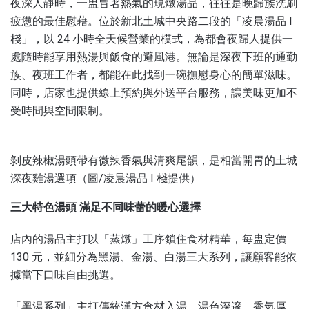
夜深人靜時，一盅冒著熱氣的現燉湯品，往往是晚歸族洗刷
疲憊的最佳慰藉。位於新北土城中央路二段的「凌晨湯品 I
棧」，以 24 小時全天候營業的模式，為都會夜歸人提供一
處隨時能享用熱湯與飯食的避風港。無論是深夜下班的通勤
族、夜班工作者，都能在此找到一碗撫慰身心的簡單滋味。
同時，店家也提供線上預約與外送平台服務，讓美味更加不
受時間與空間限制。
剝皮辣椒湯頭帶有微辣香氣與清爽尾韻，是相當開胃的土城
深夜雞湯選項（圖/凌晨湯品 I 棧提供）
三大特色湯頭 滿足不同味蕾的暖心選擇
店內的湯品主打以「蒸燉」工序鎖住食材精華，每盅定價
130 元，並細分為黑湯、金湯、白湯三大系列，讓顧客能依
據當下口味自由挑選。
「黑湯系列」主打傳統漢方食材入湯，湯色深邃、香氣厚