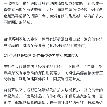
一盅熱湯，搭配燙時蔬與經典的滷肉飯或雞肉飯，組合成一
份營養均衡的台式套餐。此外，滿載海味的蝦子飯、蚵仔飯
也是熟客必點的招牌主食，有湯有飯的飽足感，成為許多人
不斷回訪的關鍵。
白湯系列不加入藥材，轉而強調雞湯鮮甜口感，適合偏好清
爽湯品的土城深夜美食家（圖/凌晨湯品 I 棧提供）
24 小時點亮街角 陪伴每位努力生活的城市人
主打全天候營業的「凌晨湯品 I 棧」，不僅滿足了早班、夜
班與深夜返家族群的彈性用餐需求，同時也具備寵物友善空
間特色，讓毛孩能陪伴飼主一同度過愜意時光。
自開幕以來，這裡已逐漸成為許多人放慢腳步、補充能量的
專屬角落。「凌晨湯品，有你有我」不僅是店家的初衷，更
化作一碗碗熱騰騰的湯飯，在每個靜謐的深夜裡，持續為努