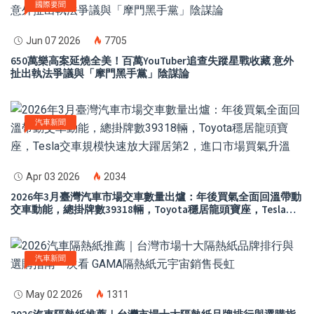
國際要聞
Jun 07 2026
7705
650萬樂高案延燒全美！百萬YouTuber追查失蹤星戰收藏 意外
扯出執法爭議與「摩門黑手黨」陰謀論
汽車新聞
Apr 03 2026
2034
2026年3月臺灣汽車市場交車數量出爐：年後買氣全面回溫帶動
交車動能，總掛牌數39318輛，Toyota穩居龍頭寶座，Tesla交
車規模快速放大躍居第2，進口市場買氣升溫
汽車新聞
May 02 2026
1311