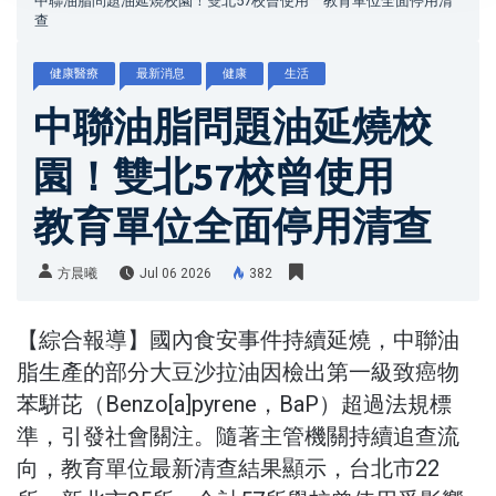
中聯油脂問題油延燒校園！雙北57校曾使用 教育單位全面停用清
查
健康醫療
最新消息
健康
生活
中聯油脂問題油延燒校
園！雙北57校曾使用
教育單位全面停用清查
方晨曦
Jul 06 2026
382
【綜合報導】國內食安事件持續延燒，中聯油
脂生產的部分大豆沙拉油因檢出第一級致癌物
苯駢芘（Benzo[a]pyrene，BaP）超過法規標
準，引發社會關注。隨著主管機關持續追查流
向，教育單位最新清查結果顯示，台北市22