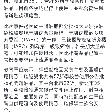
所、新北市35所，合計57所學校曾使用受影響
油品，目前各校均已停止使用，並配合衛生機
關辦理後續處置。
此次事件起因於中聯油脂部分批號大豆沙拉油
經檢驗發現苯駢芘含量超標。苯駢芘屬於多環
芳香烴（PAHs）的一種，已被國際癌症研究機
構（IARC）列為第一級致癌物，若長期大量暴
露，可能增加罹癌風險，因此相關產品已遭主
管機關要求停止流通並全面回收。
教育單位表示，經盤點校園營養午餐及團膳供
應情形，確認雙北共有57所學校曾使用公告批
號的問題油品。其中台北市22所、新北市35
所，各校接獲通知後已立即停止使用、封存相
關油品，並通知家長，同時持續配合衛生單位
調查供應流向及使用情形，確保學生飲食安
全。