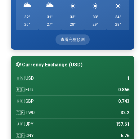
🌥️
🌥️
☀️
☀️
☀️
32°
31°
33°
33°
34°
26°
27°
28°
29°
28°
查看完整預測
💱 Currency Exchange (USD)
🇺🇸 USD
1
🇪🇺 EUR
0.866
🇬🇧 GBP
0.743
🇹🇼 TWD
32.2
🇯🇵 JPY
157.61
🇨🇳 CNY
6.76