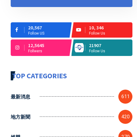
20,567
10, 346
Follow US
Follow Us
12,5645
21907
Follwers
Follow Us
TOP CATEGORIES
最新消息
611
地方新聞
420
娛樂
270