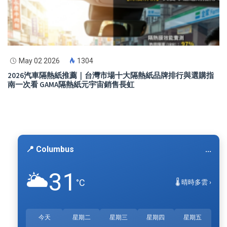
May 02 2026
1304
2026汽車隔熱紙推薦｜台灣市場十大隔熱紙品牌排行與選購指
南一次看 GAMA隔熱紙元宇宙銷售長虹
📍 Columbus
...
31
🌥️
°C
🌡️ 晴時多雲 ›
今天
星期二
星期三
星期四
星期五