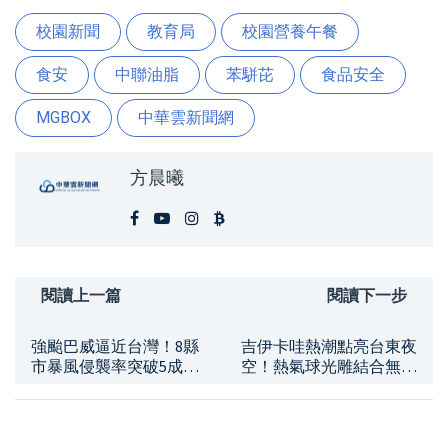
校園新聞
教育局
校園營養午餐
食安
中聯油脂
苯駢芘
食品安全
MGBOX
中華雲新聞網
方晨曦
閱讀上一篇
閱讀下一步
強颱巴威逼近台灣！8縣
吉伊卡哇熱潮點亮台東夜
市暴風侵襲率突破5成
空！熱氣球光雕結合無人
北部、東半部週五起風雨
機秀 鹿野高台湧入大批
增強
人潮