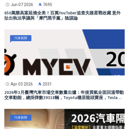
Jun 07 2026
7695
650萬樂高案延燒全美！百萬YouTuber追查失蹤星戰收藏 意外
扯出執法爭議與「摩門黑手黨」陰謀論
汽車新聞
Apr 03 2026
2031
2026年3月臺灣汽車市場交車數量出爐：年後買氣全面回溫帶動
交車動能，總掛牌數39318輛，Toyota穩居龍頭寶座，Tesla交
車規模快速放大躍居第2，進口市場買氣升溫
汽車新聞