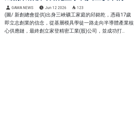
業基因、17歲就立志創業故事曝光
GAMA NEWS
Jun 12 2026
123
(圖/ 新創總會提供)出身三峽礦工家庭的邱銘乾，憑藉17歲
即立志創業的信念，從基層模具學徒一路走向半導體產業核
心供應鏈，最終創立家登精密工業(股)公司，並成功打...