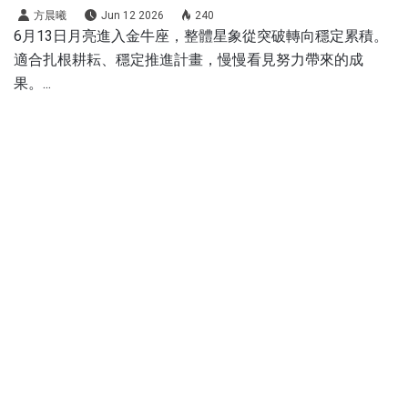
方晨曦
Jun 12 2026
240
6月13日月亮進入金牛座，整體星象從突破轉向穩定累積。
適合扎根耕耘、穩定推進計畫，慢慢看見努力帶來的成
果。...