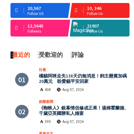
20,567
10, 346
Follow US
Follow Us
12,5645
21907
Follwers
Follow Us
最近的
受歡迎的
評論
社會
橘貓阿咪走失138天仍無消息！飼主懸賞加碼
20萬元 盼愛貓平安回家
408
Aug 07, 2026
娛樂新聞
《蜘蛛人》銀幕情侶修成正果！湯姆霍蘭德、
千黛亞英國辦私人婚宴
399
Aug 07, 2026
星座天文