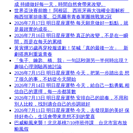
成 持續做好每一天，時間自然會帶來改變。
世界盃決賽前瞻！ 阿根廷、西班牙兩大強權全面解析
梅西領軍拚衛冕、亞馬爾率青春軍團挑戰第2冠
2026年7月17日 明日星座運勢 每天願意做好一點點，就
是最踏實的成長。
2026年7月16日 明日星座運勢 真正的改變，不是在一瞬
間，而是在每天的累積
黃寅燁35歲再穿校服道歉！笑喊「真的最後一次」 新
劇搭惠利重返青春
「兔子、鑰匙、橋、我」一句話秒測另一半何時出現？
趣味心理測驗再掀討論
2026年7月15日 明日星座運勢 今天，把第一步踏出去 想
了很久的事，不妨從今天開始
2026年7月14日 明日星座運勢 今天，給自己一點勇氣 相
信自己的選擇，每一步都算數
2026年7月13日 明日星座運勢 安排自己的節奏，不用和
別人比較，找到適合自己的步調就好
2026年7月11日 明日星座運勢 今天，去發現新的美好 保
持好奇心，生活會帶來意想不到的驚喜
巴威颱風來襲！北北基桃7/10停班停課 台北市宣布放
颱風假