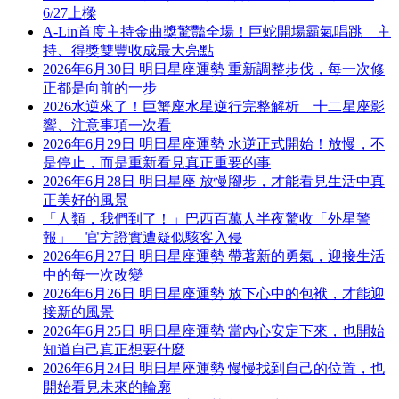
6/27上樑
A-Lin首度主持金曲獎驚豔全場！巨蛇開場霸氣唱跳 主
持、得獎雙豐收成最大亮點
2026年6月30日 明日星座運勢 重新調整步伐，每一次修
正都是向前的一步
2026水逆來了！巨蟹座水星逆行完整解析 十二星座影
響、注意事項一次看
2026年6月29日 明日星座運勢 水逆正式開始！放慢，不
是停止，而是重新看見真正重要的事
2026年6月28日 明日星座 放慢腳步，才能看見生活中真
正美好的風景
「人類，我們到了！」巴西百萬人半夜驚收「外星警
報」 官方證實遭疑似駭客入侵
2026年6月27日 明日星座運勢 帶著新的勇氣，迎接生活
中的每一次改變
2026年6月26日 明日星座運勢 放下心中的包袱，才能迎
接新的風景
2026年6月25日 明日星座運勢 當內心安定下來，也開始
知道自己真正想要什麼
2026年6月24日 明日星座運勢 慢慢找到自己的位置，也
開始看見未來的輪廓