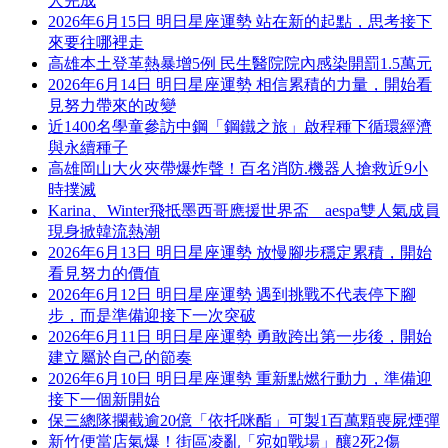
人完成
2026年6月15日 明日星座運勢 站在新的起點，思考接下
來要往哪裡走
高雄本土登革熱暴增5例 民生醫院院內感染開罰1.5萬元
2026年6月14日 明日星座運勢 相信累積的力量，開始看
見努力帶來的改變
近1400名學童參訪中鋼「鋼鐵之旅」啟程種下循環經濟
與永續種子
高雄岡山大火夾帶爆炸聲！百名消防.機器人搶救近9小
時撲滅
Karina、Winter飛抵墨西哥應援世界盃 aespa雙人氣成員
現身掀韓流熱潮
2026年6月13日 明日星座運勢 放慢腳步穩定累積，開始
看見努力的價值
2026年6月12日 明日星座運勢 遇到挑戰不代表停下腳
步，而是準備迎接下一次突破
2026年6月11日 明日星座運勢 勇敢跨出第一步後，開始
建立屬於自己的節奏
2026年6月10日 明日星座運勢 重新點燃行動力，準備迎
接下一個新開始
保三總隊攔截逾20億「依托咪酯」可製1百萬顆喪屍煙彈
新竹便當店氣爆！街區凌亂「宛如戰場」釀2死2傷