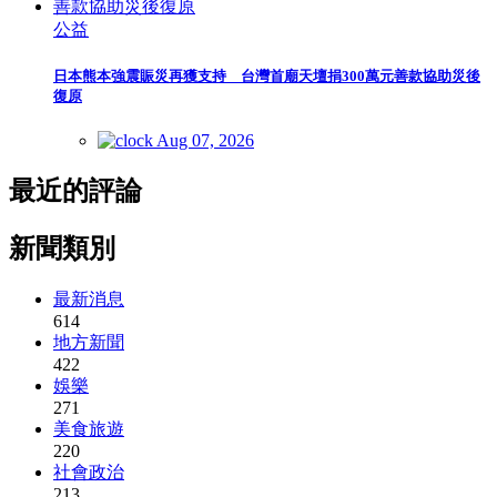
公益
日本熊本強震賑災再獲支持 台灣首廟天壇捐300萬元善款協助災後
復原
Aug 07, 2026
最近的評論
新聞類別
最新消息
614
地方新聞
422
娛樂
271
美食旅遊
220
社會政治
213