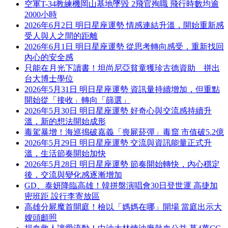
空軍T-34教練機岡山基地墜毀 2飛官殉職 飛行時數均逾
2000小時
2026年6月2日 明日星座運勢 情感連結升溫，開始重新感
受人與人之間的距離
2026年6月1日 明日星座運勢 從思考轉向感受，重新找回
內心的安全感
只能在月光下讀書！坦尚尼亞貧童獲珍古德資助 拼出
台大博士學位
2026年5月31日 明日星座運勢 資訊量持續增加，但重點
開始從「接收」轉向「篩選」
2026年5月30日 明日星座運勢 好奇心與交流感持續升
溫，新的想法開始成形
毒駕暴增！海巡搗破嘉義「喪屍菸彈」毒窟 市值破5.2億
2026年5月29日 明日星座運勢 交流與資訊能量正式升
溫，生活節奏開始加快
2026年5月28日 明日星座運勢 節奏開始轉快，內心穩定
後，交流與變化感逐漸增加
GD、泰妍降臨高雄！韓拼盤演唱會30日登世運 高捷加
密班距 設行李寄放區
高雄分屍魔首開庭！檢以「媽媽在哪」開場 當庭出示大
嫂頭顱照