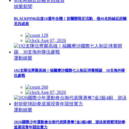
娛樂新聞
BLACKPINK出道10週年合體！首爾辦限定活動 僅40名粉絲近距離
見四成員
128
Aug 07, 2026
運動娛樂
192支隊伍齊聚高雄！福爾摩沙國際七人制足球賽開踢 30支海外隊
伍參戰
260
Aug 07, 2026
運動娛樂
2026國際少年運動會台南代表隊勇奪7金2銀4銅 游泳射箭籃球跆拳
道展現青年競技實力