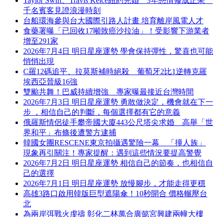
Taylor Swift、Travis Kelce紐約完婚 3年戀情修成正果
千名賓客見證浪漫時刻
台船環海參與台大國際引路人計畫 培育離岸風電人才
食藥署曝「已回收17噸致癌沙拉油」！受影響下游業者
增至291家
2026年7月4日 明日星座運勢 學會保持彈性，驚喜也可能
悄悄出現
C羅12碼追平、拉莫斯補時絕殺 葡萄牙2比1逆轉克羅
埃西亞晉級16強
雙颱共舞！巴威持續增強 專家曝最接近台灣時間
2026年7月3日 明日星座運勢 勇敢做決定，機會就在下一
步 ，相信自己的判斷，每個選擇都有它的意義
俄羅斯情侶徒手攀帝國大廈443公尺塔尖求婚 高舉「世
界和平」布條後遭警方逮捕
韓國女團RESCENE東京拍攝遇驚險一幕 「撞人族」
現象再引關注！專家提醒：遇到這些情況要提高警覺
2026年7月2日 明日星座運勢 相信自己的節奏，也相信自
己的選擇
2026年7月1日 明日星座運勢 放慢腳步，才能走得更穩
高雄3路口啟用韓版巨型遮陽傘！10秒開合 價格輾壓台
北
為兩岸弭戰火虔禱 彰化二林萬合廣懿宮興建兩幢大樓