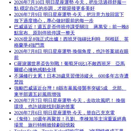
2026年7月10日 明日星座運勢 今天，把生活過得舒服一
點 穩定自己的步調，才能迎接更多美好
2026年7月9日 明日星座運勢 今天，把注意力放回當下
放下過度擔心，專心做好眼前的每一步
巴威逼近！週五是否停班停課受關注 蔣萬安：前一晚8
點宣布、原則停班停課一整天
2026世足8強正式出爐！西班牙強碰比利時 阿根廷、英
格蘭爭4強門票
2026年7月8日 明日星座運勢 換個角度，也許答案就在眼
前
C羅淚灑世界盃告別戰！葡萄牙0比1不敵西班牙 亞馬
爾暖心擁抱感動全球
不滿修行太累！日本28歲見習僧涉縱火 600多年古寺遭
焚毀
強颱巴威逼近台灣！8縣市暴風侵襲率突破5成 北部、
東半部週五起風雨增強
2026年7月7日 明日星座運勢 今天，去吹吹風吧！ 換個
環境，也許就能找到新的答案
2026年7月6日 明日星座運勢 今天，替自己充充電
《鬼怪》10週年再聚首！孔劉、李棟旭等主演重返經典
場景 旅行特輯掀韓劇回憶殺