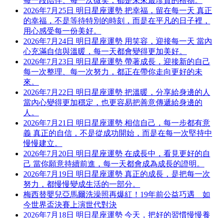
每一段陪伴、每一次微笑，都是未來最珍貴的禮物。
2026年7月25日 明日星座運勢 把幸福，留在每一天 真正
的幸福，不是等待特別的時刻，而是在平凡的日子裡，
用心感受每一份美好。
2026年7月24日 明日星座運勢 用笑容，迎接每一天 當內
心充滿自信與溫暖，每一天都會變得更加美好。
2026年7月23日 明日星座運勢 帶著成長，迎接新的自己
每一次整理、每一次努力，都正在帶你走向更好的未
來。
2026年7月22日 明日星座運勢 把溫暖，分享給身邊的人
當內心變得更加穩定，也更容易把善意傳遞給身邊的
人。
2026年7月21日 明日星座運勢 相信自己，每一步都有意
義 真正的自信，不是從成功開始，而是在每一次堅持中
慢慢建立。
2026年7月20日 明日星座運勢 在成長中，看見更好的自
己 當你願意持續前進，每一天都會成為成長的證明。
2026年7月19日 明日星座運勢 真正的成長，是把每一次
努力，都慢慢變成生活的一部分。
梅西替嬰兒亞馬爾洗澡照再爆紅！19年前公益巧遇 如
今世界盃決賽上演世代對決
2026年7月18日 明日星座運勢 今天，把好的習慣慢慢養