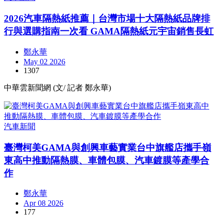
2026汽車隔熱紙推薦｜台灣市場十大隔熱紙品牌排
行與選購指南一次看 GAMA隔熱紙元宇宙銷售長虹
鄭永華
May 02 2026
1307
中華雲新聞網 (文/ 記者 鄭永華)
汽車新聞
臺灣柯美GAMA與創興車藝實業台中旗艦店攜手嶺
東高中推動隔熱膜、車體包膜、汽車鍍膜等產學合
作
鄭永華
Apr 08 2026
177