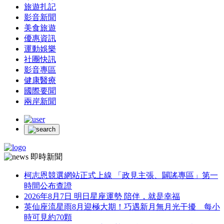
旅遊扎記
影音新聞
美食旅遊
優惠資訊
運動娛樂
社團快訊
影音專區
健康醫療
國際要聞
兩岸新聞
即時新聞
柯志恩競選網站正式上線 「政見主張、闢謠專區」第一
時間公布查證
2026年8月7日 明日星座運勢 陪伴，就是幸福
英仙座流星雨8月迎極大期！巧遇新月無月光干擾 每小
時可見約70顆