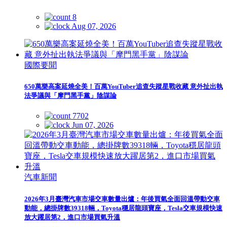
8
Aug 07, 2026
國際要聞
650萬樂高案延燒全美！百萬YouTuber追查失蹤星戰收藏 意外扯出執
法爭議與「摩門黑手黨」陰謀論
7702
Jun 07, 2026
汽車新聞
2026年3月臺灣汽車市場交車數量出爐：年後買氣全面回溫帶動交車
動能，總掛牌數39318輛，Toyota穩居龍頭寶座，Tesla交車規模快速
放大躍居第2，進口市場買氣升溫