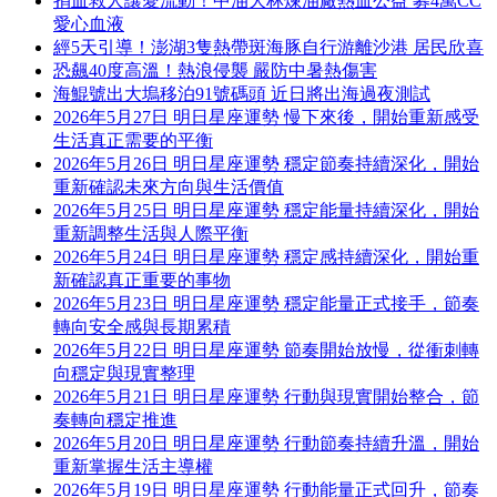
捐血救人讓愛流動！中油大林煉油廠熱血公益 募4萬CC
愛心血液
經5天引導！澎湖3隻熱帶斑海豚自行游離沙港 居民欣喜
恐飆40度高溫！熱浪侵襲 嚴防中暑熱傷害
海鯤號出大塢移泊91號碼頭 近日將出海過夜測試
2026年5月27日 明日星座運勢 慢下來後，開始重新感受
生活真正需要的平衡
2026年5月26日 明日星座運勢 穩定節奏持續深化，開始
重新確認未來方向與生活價值
2026年5月25日 明日星座運勢 穩定能量持續深化，開始
重新調整生活與人際平衡
2026年5月24日 明日星座運勢 穩定感持續深化，開始重
新確認真正重要的事物
2026年5月23日 明日星座運勢 穩定能量正式接手，節奏
轉向安全感與長期累積
2026年5月22日 明日星座運勢 節奏開始放慢，從衝刺轉
向穩定與現實整理
2026年5月21日 明日星座運勢 行動與現實開始整合，節
奏轉向穩定推進
2026年5月20日 明日星座運勢 行動節奏持續升溫，開始
重新掌握生活主導權
2026年5月19日 明日星座運勢 行動能量正式回升，節奏