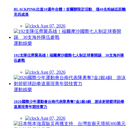
BLACKPINK出道10週年合體！首爾辦限定活動 僅40名粉絲近距離
見四成員
Aug 07, 2026
運動娛樂
192支隊伍齊聚高雄！福爾摩沙國際七人制足球賽開踢 30支海外隊
伍參戰
Aug 07, 2026
運動娛樂
2026國際少年運動會台南代表隊勇奪7金2銀4銅 游泳射箭籃球跆拳
道展現青年競技實力
Aug 07, 2026