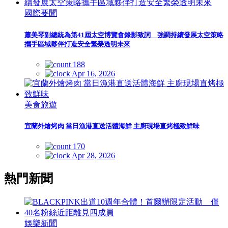
國際要聞
蕭美琴副總統為第41屆太空博覽會錄影致詞 強調持續發展太空策略
攜手區域夥伴打造安全繁榮透明未來
188
Apr 16, 2026
美食旅遊
宜蘭外燴烤肉 當日漁港直送活體海鮮 主廚現場直烤極致鮮味
170
Apr 28, 2026
熱門新聞
娛樂新聞