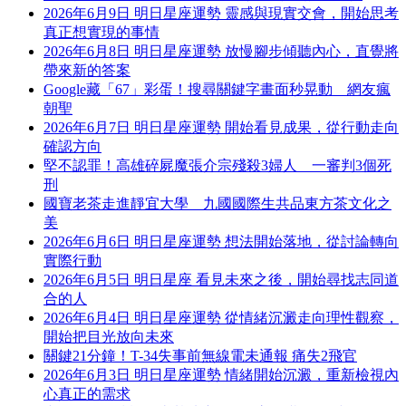
2026年6月9日 明日星座運勢 靈感與現實交會，開始思考
真正想實現的事情
2026年6月8日 明日星座運勢 放慢腳步傾聽內心，直覺將
帶來新的答案
Google藏「67」彩蛋！搜尋關鍵字畫面秒晃動 網友瘋
朝聖
2026年6月7日 明日星座運勢 開始看見成果，從行動走向
確認方向
堅不認罪！高雄碎屍魔張介宗殘殺3婦人 一審判3個死
刑
國寶老茶走進靜宜大學 九國國際生共品東方茶文化之
美
2026年6月6日 明日星座運勢 想法開始落地，從討論轉向
實際行動
2026年6月5日 明日星座 看見未來之後，開始尋找志同道
合的人
2026年6月4日 明日星座運勢 從情緒沉澱走向理性觀察，
開始把目光放向未來
關鍵21分鐘！T-34失事前無線電未通報 痛失2飛官
2026年6月3日 明日星座運勢 情緒開始沉澱，重新檢視內
心真正的需求